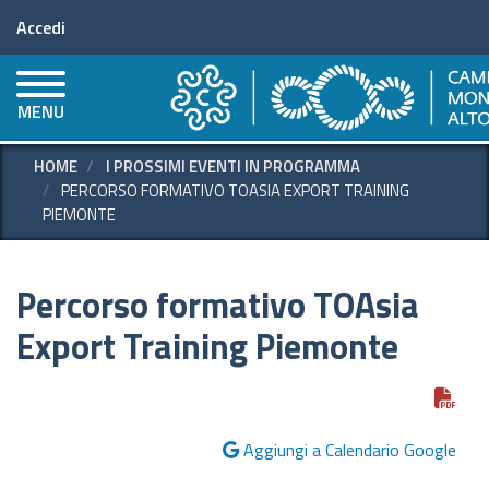
Menu profilo utente
Salta
Accedi
al
contenuto
principale
MENU
HOME
I PROSSIMI EVENTI IN PROGRAMMA
PERCORSO FORMATIVO TOASIA EXPORT TRAINING
PIEMONTE
Percorso formativo TOAsia
Export Training Piemonte
Aggiungi a Calendario Google