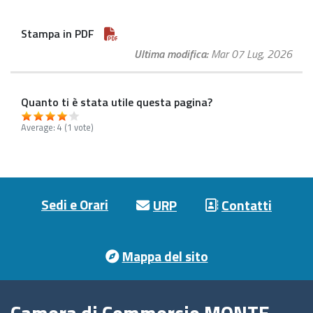
Stampa in PDF
Ultima modifica
Mar 07 Lug, 2026
Quanto ti è stata utile questa pagina?
Average:
4
(
1
vote)
Footer menu
Sedi e Orari
URP
Contatti
Mappa del sito