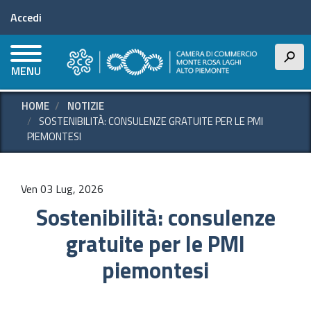
Menu profilo utente
Salta
Accedi
al
contenuto
principale
h
MENU
HOME
NOTIZIE
SOSTENIBILITÀ: CONSULENZE GRATUITE PER LE PMI
PIEMONTESI
Ven 03 Lug, 2026
Sostenibilità: consulenze
gratuite per le PMI
piemontesi