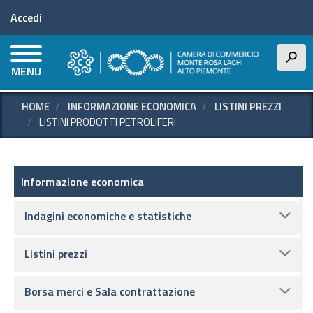
Menu profilo utente
Salta
Accedi
al
contenuto
principale
h
MENU
HOME
INFORMAZIONE ECONOMICA
LISTINI PREZZI
LISTINI PRODOTTI PETROLIFERI
Informazione economica
Informazione economica
Indagini economiche e statistiche
Listini prezzi
Borsa merci e Sala contrattazione