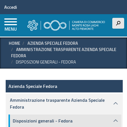
Menu profilo utente
Salta
Accedi
al
contenuto
principale
h
MENU
HOME
AZIENDA SPECIALE FEDORA
AMMINISTRAZIONE TRASPARENTE AZIENDA SPECIALE
FEDORA
DISPOSIZIONI GENERALI - FEDORA
Azienda speciale Fedora
Azienda Speciale Fedora
Amministrazione trasparente Azienda Speciale
Fedora
Disposizioni generali - Fedora