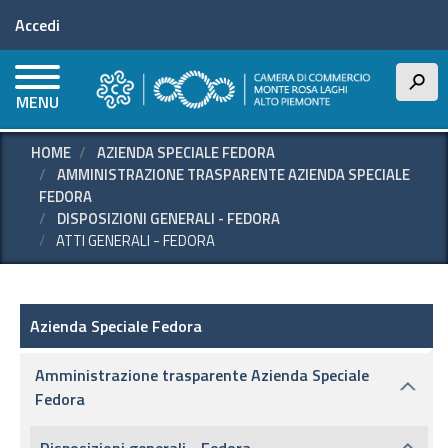
Menu profilo utente
Salta
Accedi
al
contenuto
principale
h
MENU
HOME
AZIENDA SPECIALE FEDORA
AMMINISTRAZIONE TRASPARENTE AZIENDA SPECIALE
FEDORA
DISPOSIZIONI GENERALI - FEDORA
ATTI GENERALI - FEDORA
Azienda speciale Fedora
Azienda Speciale Fedora
Amministrazione trasparente Azienda Speciale
Fedora