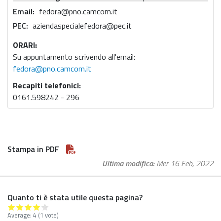
Email
fedora@pno.camcom.it
PEC
aziendaspecialefedora@pec.it
ORARI:
Su appuntamento scrivendo all'email:
fedora@pno.camcom.it
Recapiti telefonici:
0161.598242 - 296
Stampa in PDF
Ultima modifica
Mer 16 Feb, 2022
Quanto ti è stata utile questa pagina?
Average:
4
(
1
vote)