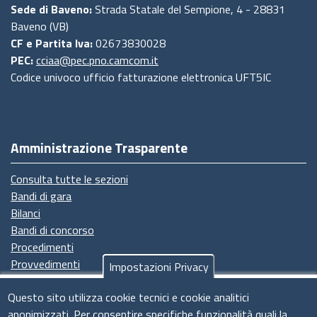
Sede di Baveno:
Strada Statale del Sempione, 4 - 28831
Baveno (VB)
CF e Partita Iva:
02673830028
PEC:
cciaa@pec.pno.camcom.it
Codice univoco ufficio fatturazione elettronica UFT5IC
Amministrazione Trasparente
Consulta tutte le sezioni
Bandi di gara
Bilanci
Bandi di concorso
Procedimenti
Provvedimenti
Impostazioni Privacy
Seguici su
Questo sito utilizza cookie tecnici e cookie analitici
anonimizzati. Per consentire specifiche funzionalità quali la