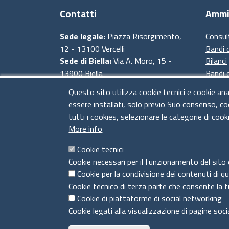
Contatti
Ammi
Sede legale:
Piazza Risorgimento,
Consul
12 - 13100 Vercelli
Bandi 
Sede di Biella:
Via A. Moro, 15 -
Bilanci
13900 Biella
Bandi 
Sede di Novara:
Via degli Avogadro,
Proced
Questo sito utilizza cookie tecnici e cookie ana
4 - 28100 Novara
Provve
essere installati, solo previo Suo consenso, co
Sede di Baveno:
Strada Statale del
tutti i cookies, selezionare le categorie di cook
Sempione, 4 - 28831 Baveno (VB)
More info
CF e Partita Iva:
02673830028
PEC:
cciaa@pec.pno.camcom.it
Cookie tecnici
Codice univoco ufficio fatturazione
Cookie necessari per il funzionamento del sito 
elettronica UFT5IC
Cookie per la condivisione dei contenuti di q
Cookie tecnico di terza parte che consente la f
Cookie di piattaforme di social networking
Cookie legati alla visualizzazione di pagine soci
Menù privacy
Cookie Policy
Note legali
Privacy
Dichiarazi