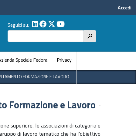
Menu p
Accedi
Seguici su:
Cerca
h
pale
Azienda Speciale Fedora
Privacy
ENTAMENTO FORMAZIONE E LAVORO
to Formazione e Lavoro
ione superiore, le associazioni di categoria e
gruppo di lavoro tematico che ha l'obiettivo