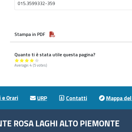
015.3599332-359
Stampa in PDF
Quanto ti è stata utile questa pagina?
Average:
4
(5 votes)
 e Orari
URP
Contatti
Mappa del 
NTE ROSA LAGHI ALTO PIEMONTE