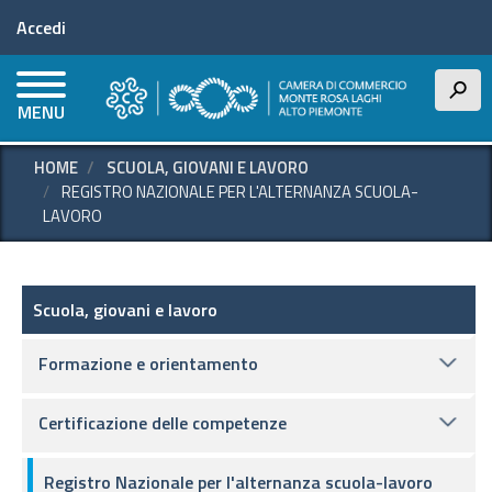
Menu profilo utente
Salta
Accedi
al
contenuto
principale
h
MENU
HOME
SCUOLA, GIOVANI E LAVORO
REGISTRO NAZIONALE PER L'ALTERNANZA SCUOLA-
LAVORO
Scuola, giovani e lavoro
Scuola, giovani e lavoro
Formazione e orientamento
Certificazione delle competenze
Registro Nazionale per l'alternanza scuola-lavoro