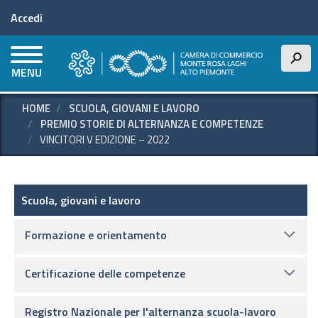
Menu profilo utente
Salta
Accedi
al
contenuto
principale
h
MENU
HOME
SCUOLA, GIOVANI E LAVORO
PREMIO STORIE DI ALTERNANZA E COMPETENZE
VINCITORI V EDIZIONE – 2022
Scuola, giovani e lavoro
Scuola, giovani e lavoro
Formazione e orientamento
Certificazione delle competenze
Registro Nazionale per l'alternanza scuola-lavoro