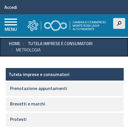
Menu profilo utente
Salta
Accedi
al
contenuto
principale
h
MENU
HOME
TUTELA IMPRESE E CONSUMATORI
METROLOGIA
Tutela imprese e consumatori
Tutela imprese e consumatori
Prenotazione appuntamenti
Brevetti e marchi
Protesti