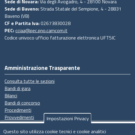
Sede di Novara:
Via degli Avogadro, 4 - 28100 Novara
Sede di Baveno:
Strada Statale del Sempione, 4 - 28831
Baveno (VB)
CF e Partita Iva:
02673830028
PEC:
cciaa@pec.pno.camcom.it
Codice univoco ufficio fatturazione elettronica UFT5IC
Amministrazione Trasparente
Consulta tutte le sezioni
Bandi di gara
Bilanci
Bandi di concorso
Procedimenti
Provvedimenti
Impostazioni Privacy
Seguici su
Questo sito utilizza cookie tecnici e cookie analitici