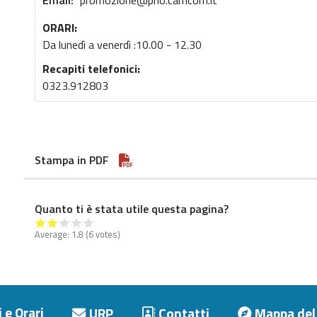
Email
promozione@pno.camcom.it
ORARI:
Da lunedì a venerdì :10.00 - 12.30
Recapiti telefonici:
0323.912803
Stampa in PDF
Quanto ti è stata utile questa pagina?
Average:
1.8
(6 votes)
 e Orari
URP
Contatti
Mappa del 