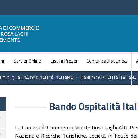
Salta
al
contenuto
principale
Navigazione princi
ni
Servizi Online
Listini Prezzi
Comunicati stampa
IO DI QUALITÀ OSPITALITÀ ITALIANA
BANDO OSPITALITÀ ITALIANA
Bando Ospitalità It
La Camera di Commercio Monte Rosa Laghi Alto Pi
Nazionale Ricerche Turistiche, società in house de