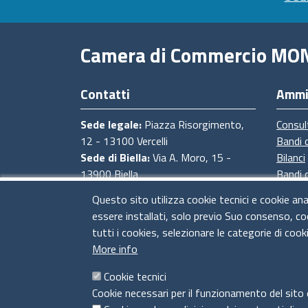
Camera di Commercio MO
Contatti
Ammi
Sede legale:
Piazza Risorgimento,
Consul
12 - 13100 Vercelli
Bandi 
Sede di Biella:
Via A. Moro, 15 -
Bilanci
13900 Biella
Bandi 
Sede di Novara:
Via degli Avogadro,
Proced
Questo sito utilizza cookie tecnici e cookie ana
4 - 28100 Novara
Provve
essere installati, solo previo Suo consenso, co
Sede di Baveno:
Strada Statale del
tutti i cookies, selezionare le categorie di cook
Sempione, 4 - 28831 Baveno (VB)
More info
CF e Partita Iva:
02673830028
PEC:
cciaa@pec.pno.camcom.it
Cookie tecnici
Codice univoco ufficio fatturazione
Cookie necessari per il funzionamento del sito 
elettronica UFT5IC