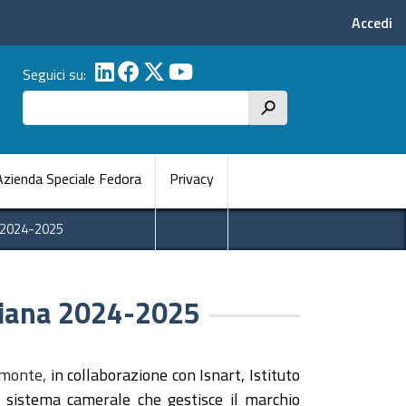
Menu p
Accedi
Seguici su:
Cerca
h
pale
Azienda Speciale Fedora
Privacy
 2024-2025
aliana 2024-2025
emonte,
in collaborazione con Isnart, Istituto
l sistema camerale che gestisce il marchio