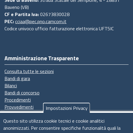
Baveno (VB)
CF e Partita Iva:
02673830028
PEC:
cciaa@pec.pno.camcom.it
Codice univoco ufficio fatturazione elettronica UFT5IC
Amministrazione Trasparente
Consulta tutte le sezioni
Bandi di gara
Bilanci
Bandi di concorso
Procedimenti
Provvedimenti
Impostazioni Privacy
Seguici su
Questo sito utilizza cookie tecnici e cookie analitici
anonimizzati. Per consentire specifiche funzionalità quali la