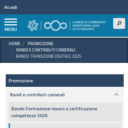
Menu profilo utente
Salta
Accedi
al
contenuto
principale
h
MENU
HOME
PROMOZIONE
BANDI E CONTRIBUTI CAMERALI
BANDO TRANSIZIONE DIGITALE 2025
Promozione e supporto
Promozione
Bandi e contributi camerali
Bando Formazione-lavoro e certificazione
competenze 2026