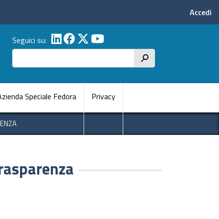
Menu p
Accedi
Seguici su:
Cerca
h
pale
Azienda Speciale Fedora
Privacy
RENZA
trasparenza