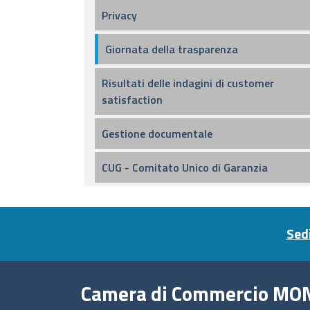
Privacy
Giornata della trasparenza
Risultati delle indagini di customer
satisfaction
Gestione documentale
CUG - Comitato Unico di Garanzia
Footer menu
Sedi
Camera di Commercio MO