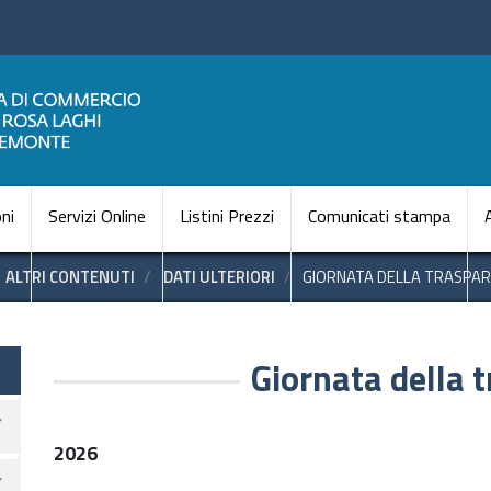
Salta
al
contenuto
principale
Navigazione princi
ni
Servizi Online
Listini Prezzi
Comunicati stampa
ALTRI CONTENUTI
DATI ULTERIORI
GIORNATA DELLA TRASPA
te
Giornata della 
2026