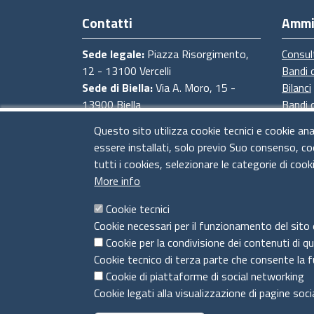
Contatti
Ammi
Sede legale:
Piazza Risorgimento,
Consul
12 - 13100 Vercelli
Bandi 
Sede di Biella:
Via A. Moro, 15 -
Bilanci
13900 Biella
Bandi 
Sede di Novara:
Via degli Avogadro,
Proced
Questo sito utilizza cookie tecnici e cookie ana
4 - 28100 Novara
Provve
essere installati, solo previo Suo consenso, co
Sede di Baveno:
Strada Statale del
tutti i cookies, selezionare le categorie di cook
Sempione, 4 - 28831 Baveno (VB)
More info
CF e Partita Iva:
02673830028
PEC:
cciaa@pec.pno.camcom.it
Cookie tecnici
Codice univoco ufficio fatturazione
Cookie necessari per il funzionamento del sito 
elettronica UFT5IC
Cookie per la condivisione dei contenuti di q
Cookie tecnico di terza parte che consente la f
Cookie di piattaforme di social networking
Cookie legati alla visualizzazione di pagine soci