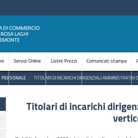
Salta
al
contenuto
principale
Navigazione princi
ni
Servizi Online
Listini Prezzi
Comunicati stampa
PERSONALE
TITOLARI DI INCARICHI DIRIGENZIALI AMMINISTRATIVI 
te
Titolari di incarichi dirige
vertic