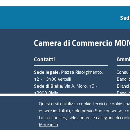
Footer menu
Sedi
Camera di Commercio MO
Contatti
Ammi
Sede legale:
Piazza Risorgimento,
Consul
12 - 13100 Vercelli
Bandi 
Sede di Biella:
Via A. Moro, 15 -
Bilanci
13900 Biella
Bandi 
Sede di Novara:
Via degli Avogadro,
Proced
Questo sito utilizza cookie tecnici e cookie ana
4 - 28100 Novara
Provve
essere installati, solo previo Suo consenso, co
Sede di Baveno:
Strada Statale del
tutti i cookies, selezionare le categorie di cook
Sempione, 4 - 28831 Baveno (VB)
More info
CF e Partita Iva:
02673830028