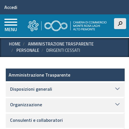
Menu profilo utente
Salta
Accedi
al
contenuto
principale
h
MENU
HOME
AMMINISTRAZIONE TRASPARENTE
PERSONALE
DIRIGENTI CESSATI
Amministrazione Trasparente
Amministrazione Trasparente
Disposizioni generali
Organizzazione
Consulenti e collaboratori