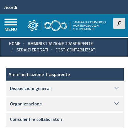
Menu profilo utente
Salta
Accedi
al
contenuto
principale
h
MENU
HOME
AMMINISTRAZIONE TRASPARENTE
SERVIZI EROGATI
COSTI CONTABILIZZATI
Amministrazione Trasparente
Amministrazione Trasparente
Disposizioni generali
Organizzazione
Consulenti e collaboratori