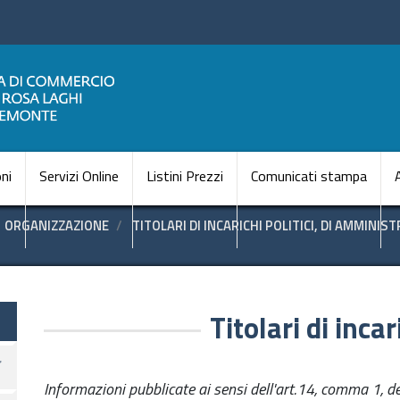
Salta
al
contenuto
principale
Navigazione princi
ni
Servizi Online
Listini Prezzi
Comunicati stampa
ORGANIZZAZIONE
TITOLARI DI INCARICHI POLITICI, DI AMMINIS
te
Titolari di incar
Informazioni pubblicate ai sensi dell'art.14, comma 1, d