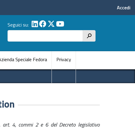
Menu p
Accedi
Seguici su:
Cerca
h
pale
Azienda Speciale Fedora
Privacy
tion
, art. 4, commi 2 e 6 del Decreto legislativo