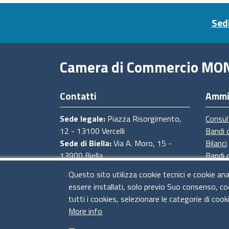
Footer menu
Sedi
Camera di Commercio MO
Contatti
Ammi
Sede legale:
Piazza Risorgimento,
Consul
12 - 13100 Vercelli
Bandi 
Sede di Biella:
Via A. Moro, 15 -
Bilanci
13900 Biella
Bandi 
Sede di Novara:
Via degli Avogadro,
Proced
Questo sito utilizza cookie tecnici e cookie ana
4 - 28100 Novara
Provve
essere installati, solo previo Suo consenso, co
Sede di Baveno:
Strada Statale del
tutti i cookies, selezionare le categorie di cook
Sempione, 4 - 28831 Baveno (VB)
More info
CF e Partita Iva:
02673830028