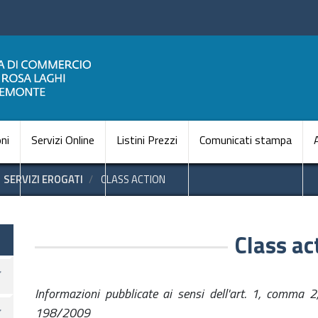
Salta
al
contenuto
principale
Navigazione princi
ni
Servizi Online
Listini Prezzi
Comunicati stampa
SERVIZI EROGATI
CLASS ACTION
te
Class ac
Informazioni pubblicate ai sensi dell'art. 1, comma 2
198/2009