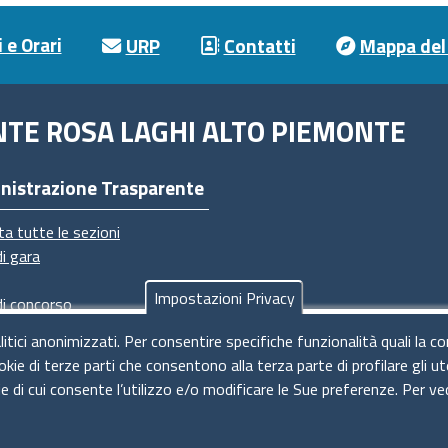
 e Orari
URP
Contatti
Mappa del 
NTE ROSA LAGHI ALTO PIEMONTE
nistrazione Trasparente
ta tutte le sezioni
di gara
Impostazioni Privacy
di concorso
imenti
litici anonimizzati. Per consentire specifiche funzionalità quali la c
dimenti
okie di terze parti che consentono alla terza parte di profilare gli 
ie di cui consente l’utilizzo e/o modificare le Sue preferenze. Per ve