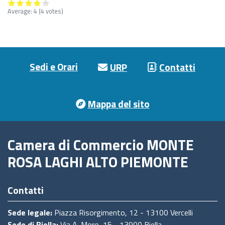
Average:
4
(4 votes)
Footer menu
Sedi e Orari
URP
Contatti
Mappa del sito
Camera di Commercio MONTE
ROSA LAGHI ALTO PIEMONTE
Contatti
Sede legale:
Piazza Risorgimento, 12 - 13100 Vercelli
Sede di Biella:
Via A. Moro, 15 - 13900 Biella