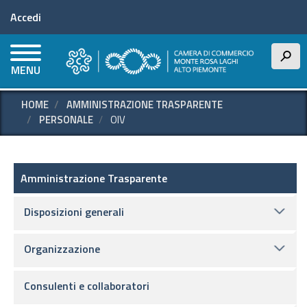
Menu profilo utente
Salta
Accedi
al
contenuto
principale
h
MENU
HOME
AMMINISTRAZIONE TRASPARENTE
PERSONALE
OIV
Amministrazione Trasparente
Amministrazione Trasparente
Disposizioni generali
Organizzazione
Consulenti e collaboratori